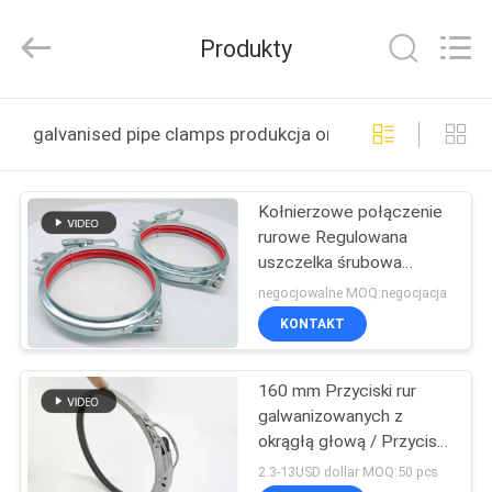
-
2026
SHIJIAZHUANG
Produkty
WOODOO
TRADE
CO.,LTD.
All
Rights
DO
Reserved.
galvanised pipe clamps produkcja online
DOMU
Kołnierzowe połączenie
PRODUKTY
rurowe Regulowana
uszczelka śrubowa
O
125MM ocynkowane
negocjowalne MOQ:negocjacja
zaciski do rur
NAS
KONTAKT
160 mm Przyciski rur
WYCIECZKA
galwanizowanych z
PO
okrągłą głową / Przyciski
kanałowe szybkiego
FABRYCE
2.3-13USD dollar MOQ:50 pcs