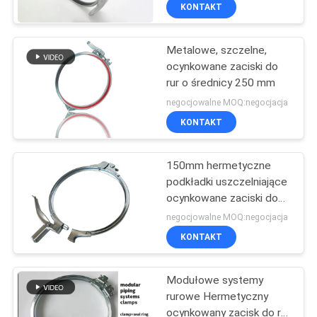
uwalniania
KONTAKT
KONTROLA
Metalowe, szczelne,
JAKOŚCI
ocynkowane zaciski do
rur o średnicy 250 mm
SKONTAKTUJ
negocjowalne MOQ:negocjacja
SIĘ
KONTAKT
Z
150mm hermetyczne
NAMI
podkładki uszczelniające
ocynkowane zaciski do
rur
NOWOŚCI
negocjowalne MOQ:negocjacja
KONTAKT
SPRAWY
Modułowe systemy
rurowe Hermetyczny
SITEMAP
ocynkowany zacisk do rur