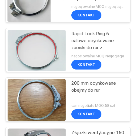
V Zacisk do rur z
negocjowalne MOQ:negocjacja
rowkiem 16 mm
PRIVACY
KONTAKT
POLICY
Rapid Lock Ring 6-
calowe ocynkowane
zaciski do rur z
pierścieniem
negocjowalne MOQ:Negocjacja
uszczelniającym Epdm
KONTAKT
200 mm ocynkowane
obejmy do rur
can negotiate MOQ:50 szt
KONTAKT
Złączki wentylacyjne 150