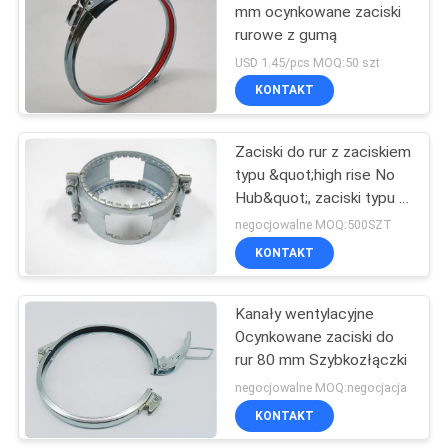
mm ocynkowane zaciski
rurowe z gumą
USD 1.45/pcs MOQ:50 szt
KONTAKT
Zaciski do rur z zaciskiem
typu &quot;high rise No
Hub&quot;, zaciski typu F
Clip Drive Rubber
negocjowalne MOQ:500SZT
KONTAKT
Kanały wentylacyjne
Ocynkowane zaciski do
rur 80 mm Szybkozłączki
negocjowalne MOQ:negocjacja
KONTAKT