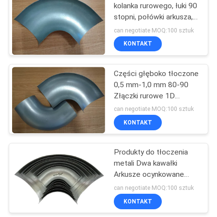
kolanka rurowego, łuki 90
stopni, połówki arkusza,
153
części głęboko tłoczone
can negotiate MOQ:100 sztuk
Części do
KONTAKT
stemplowania
Części głęboko tłoczone
metali
0,5 mm-1,0 mm 80-90
Złączki rurowe 1D
Połowy kolan
can negotiate MOQ:100 sztuk
KONTAKT
25
Produkty do tłoczenia
Deep Drawn Parts
metali Dwa kawałki
Arkusze ocynkowane
Kanały wentylacyjne
can negotiate MOQ:100 sztuk
Kolanko 90 stopni
KONTAKT