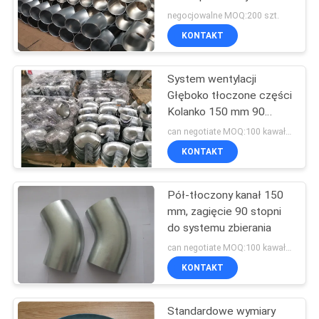
kanałowej
negocjowalne MOQ:200 szt.
PRIVACY
KONTAKT
76
POLICY
Brama wybuchowa
System wentylacji
Głęboko tłoczone części
do zbierania pyłu
Kolanko 150 mm 90
stopni
can negotiate MOQ:100 kawałków
KONTAKT
Pół-tłoczony kanał 150
72
mm, zagięcie 90 stopni
Przepustnice
do systemu zbierania
can negotiate MOQ:100 kawałków
strefowe kanału
KONTAKT
Standardowe wymiary