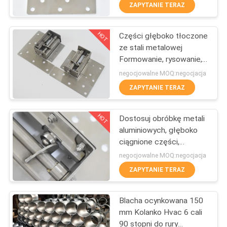
ZAPYTANIE TERAZ
KONTROLA
HOT
Części głęboko tłoczone
JAKOŚCI
167
ze stali metalowej
Formowanie, rysowanie,
Szybkozłączka do
SKONTAKTUJ
tłoczenie
negocjowalne MOQ:negocjacja
Quick Release
SIĘ
ZAPYTANIE TERAZ
Z
HOT
Dostosuj obróbkę metali
NAMI
aluminiowych, głęboko
ciągnione części,
97
tłoczenie
NOWOŚCI
negocjowalne MOQ:negocjacja
Rura do odsysania
ZAPYTANIE TERAZ
SPRAWY
pyłu
Blacha ocynkowana 150
mm Kolanko Hvac 6 cali
SITEMAP
90 stopni do rury