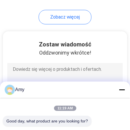
31
Zobacz więcej
Szeroki zacisk
rurowy
Zostaw wiadomość
Oddzwonimy wkrótce!
22
Dzielony zacisk
Amy
rurowy
11:19 AM
Good day, what product are you looking for?