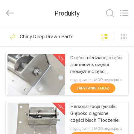
-
2026
SHIJIAZHUANG
Produkty
WOODOO
TRADE
CO.,LTD.
All
Rights
DO
188
Reserved.
Chiny Deep Drawn Parts
DOMU
Zaciski do rur o
dużej wytrzymałości
HOT
Części miedziane, części
PRODUKTY
aluminiowe, części
mosiężne Części
O
głęboko ciągnione
negocjowalne MOQ:negocjacja
NAS
ZAPYTANIE TERAZ
152
Ocynkowany zacisk
HOT
Personalizacja rysunku
WYCIECZKA
Głęboko ciągnione
PO
rurowy
części blach Tłoczenie
FABRYCE
negocjowalne MOQ:negocjacja