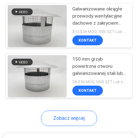
Galwanizowane okrągłe
31
przewody wentylacyjne
Szeroki zacisk
dachowe z zakryciem
sieciowym 200 mm
$12-$36 MOQ:1000 SZT Lub negocjacje
rurowy
szerokości górnej
KONTAKT
150 mm grzyb
powietrzna otworu
galwanizowanej stali lub
22
stali nierdzewnej 304
$8-$36 MOQ:1000 SZT Lub negocjacje
Dzielony zacisk
KONTAKT
rurowy
Zobacz więcej