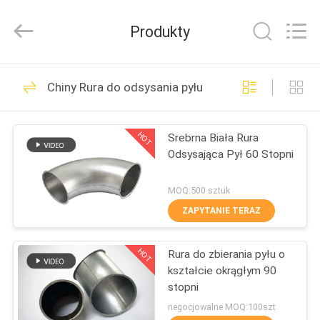
-
2026
SHIJIAZHUANG
Produkty
WOODOO
TRADE
CO.,LTD.
All
Rights
DO
188
Reserved.
Chiny Rura do odsysania pyłu
DOMU
Zaciski do rur o
dużej wytrzymałości
HOT
Srebrna Biała Rura
PRODUKTY
Odsysająca Pył 60 Stopni
O
MOQ:500 sztuk
NAS
ZAPYTANIE TERAZ
152
Ocynkowany zacisk
HOT
Rura do zbierania pyłu o
WYCIECZKA
kształcie okrągłym 90
PO
rurowy
stopni
FABRYCE
negocjowalne MOQ:100szt