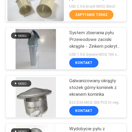
architekturze chemicznej
USD 2.5-6.8/unit MOQ:50szt
pyłu
PRIVACY
ZAPYTANIE TERAZ
76
POLICY
Brama wybuchowa
System zbierania pyłu
Przewodowe zaciski
do zbierania pyłu
okrągłe - Zinkem pokryty
materiał DX51D+Z275
USD 1.5-6.5/piece MOQ:100 sztuk
KONTAKT
Galwanizowany okrągły
72
stożek górny kominek z
Przepustnice
ekranem kominka
$22-$36 MOQ:500 PCS Or negotiation
strefowe kanału
KONTAKT
Wydobycie pyłu z