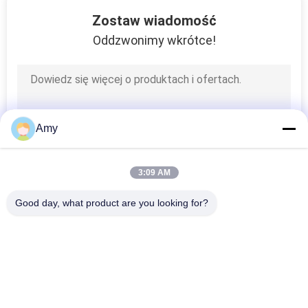
47
Zostaw wiadomość
Części obrabiane
Oddzwonimy wkrótce!
mechanicznie
Amy
8
3:09 AM
Kołnierz tłoczony
Good day, what product are you looking for?
popularne kategorie
Wszystko
Zaciski Do Rur O 
Ocynkowany Zacisk 
Dużej 
Rurowy
Wytrzymałości
102