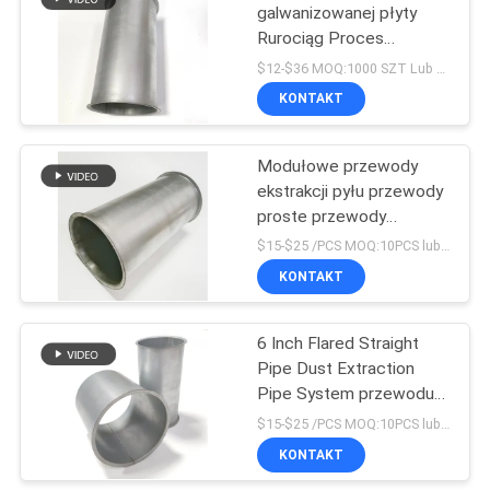
galwanizowanej płyty
Rurociąg Proces
153
zbierania pyłu wentylacja
$12-$36 MOQ:1000 SZT Lub negocjacje
Flanged przewody
Części do
KONTAKT
stemplowania
Modułowe przewody
metali
ekstrakcji pyłu przewody
proste przewody
przemysłowe przewody
$15-$25 /PCS MOQ:10PCS lub negocjacja
zbierania pyłu
KONTAKT
25
6 Inch Flared Straight
Deep Drawn Parts
Pipe Dust Extraction
Pipe System przewodu
powietrza
$15-$25 /PCS MOQ:10PCS lub negocjacja
KONTAKT