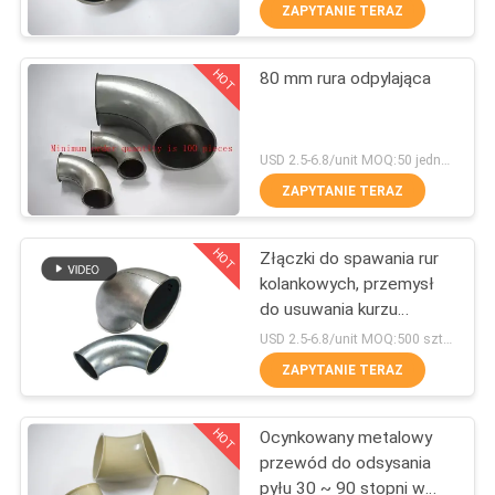
ZAPYTANIE TERAZ
KONTROLA
HOT
80 mm rura odpylająca
JAKOŚCI
167
Szybkozłączka do
SKONTAKTUJ
USD 2.5-6.8/unit MOQ:50 jednostek
Quick Release
SIĘ
ZAPYTANIE TERAZ
Z
HOT
Złączki do spawania rur
NAMI
kolankowych, przemysł
do usuwania kurzu
97
Metalowy przewód do
NOWOŚCI
USD 2.5-6.8/unit MOQ:500 sztuk
zbierania pyłu
Rura do odsysania
ZAPYTANIE TERAZ
SPRAWY
pyłu
HOT
Ocynkowany metalowy
przewód do odsysania
SITEMAP
pyłu 30 ~ 90 stopni w