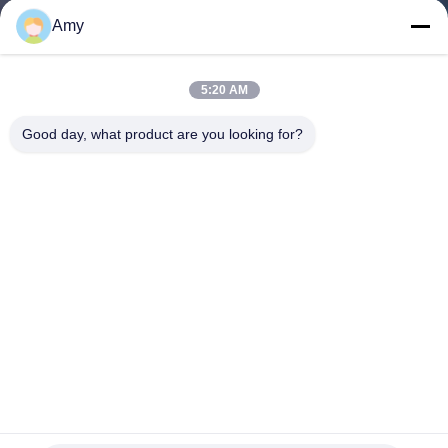
Amy
KONTROLA
JAKOŚCI
5:20 AM
Good day, what product are you looking for?
SKONTAKTUJ
SIĘ
Z
NAMI
NOWOŚCI
SPRAWY
Bezpieczny system rur Galwanizowane zaciski rur Klamy rur
80mm-500mm zakres
SITEMAP