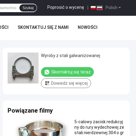
Poprosić o wycenę
|
Polish
Szukaj
OŚCI
SKONTAKTUJ SIĘ Z NAMI
NOWOŚCI
Wyroby z stali galwanizowanej
Skontaktuj się teraz
Dowiedz się więcej
Powiązane filmy
5-calowy zacisk redukcyj
ny do rury wydechowej ze
stali nierdzewnej 304 o gr