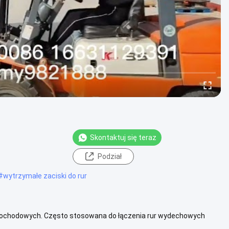
Skontaktuj się teraz
Podział
#
wytrzymałe zaciski do rur
mochodowych. Często stosowana do łączenia rur wydechowych
wysokiej twardości i...
Zobacz więcej