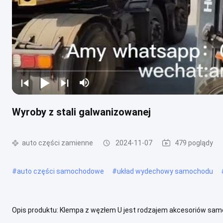
Wyroby z stali galwanizowanej
auto części zamienne
2024-11-07
479 poglądy
#
auto części samochodowe
#
układ wydechowy samochodu
Opis produktu: Klempa z węzłem U jest rodzajem akcesoriów sa
samochodów, ma zalety wytrzymałości, niełatwego deformowania, 