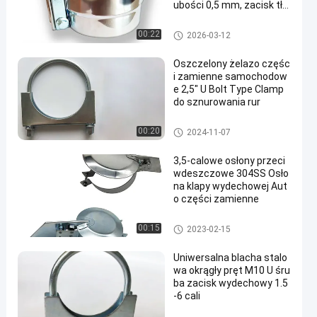
ubości 0,5 mm, zacisk tłu
mika
auto części zamienne
00:22
2026-03-12
Oszczelony żelazo częśc
i zamienne samochodow
e 2,5" U Bolt Type Clamp
do sznurowania rur
auto części zamienne
00:20
2024-11-07
3,5-calowe osłony przeci
wdeszczowe 304SS Osło
na klapy wydechowej Aut
o części zamienne
auto części zamienne
00:15
2023-02-15
Uniwersalna blacha stalo
wa okrągły pręt M10 U śru
ba zacisk wydechowy 1.5
-6 cali