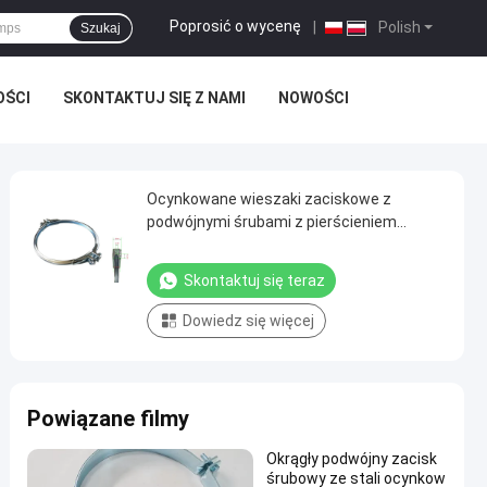
Poprosić o wycenę
|
Polish
Szukaj
OŚCI
SKONTAKTUJ SIĘ Z NAMI
NOWOŚCI
Ocynkowane wieszaki zaciskowe z
podwójnymi śrubami z pierścieniem
dzielonym
Skontaktuj się teraz
Dowiedz się więcej
Powiązane filmy
Okrągły podwójny zacisk
śrubowy ze stali ocynkow