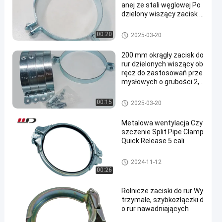
anej ze stali węglowej Po
dzielony wiszący zacisk d
o rur
Dzielony zacisk rurowy
00:20
2025-03-20
200 mm okrągły zacisk do
rur dzielonych wiszący ob
ręcz do zastosowań prze
mysłowych o grubości 2,5
mm
Dzielony zacisk rurowy
00:15
2025-03-20
Metalowa wentylacja Czy
szczenie Split Pipe Clamp
Quick Release 5 cali
Dzielony zacisk rurowy
2024-11-12
00:26
Rolnicze zaciski do rur Wy
trzymałe, szybkozłączki d
o rur nawadniających