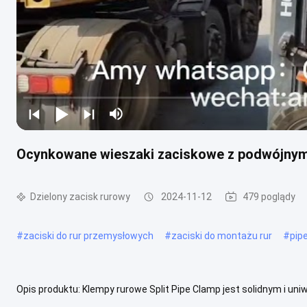
Ocynkowane wieszaki zaciskowe z podwójnymi
Dzielony zacisk rurowy
2024-11-12
479 poglądy
#
zaciski do rur przemysłowych
#
zaciski do montażu rur
#
pip
Opis produktu: Klempy rurowe Split Pipe Clamp jest solidnym i u
zainstalowania i jest dostępny w różnych rozmiarach i kształtachJe